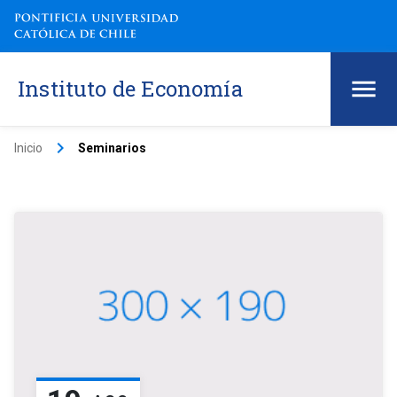
Instituto de Economía
keyboard_arrow_right
Inicio
Seminarios