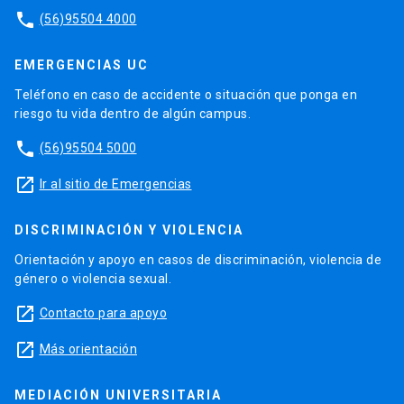
phone
(56)95504 4000
EMERGENCIAS UC
Teléfono en caso de accidente o situación que ponga en
riesgo tu vida dentro de algún campus.
phone
(56)95504 5000
launch
Ir al sitio de Emergencias
DISCRIMINACIÓN Y VIOLENCIA
Orientación y apoyo en casos de discriminación, violencia de
género o violencia sexual.
launch
Contacto para apoyo
launch
Más orientación
MEDIACIÓN UNIVERSITARIA