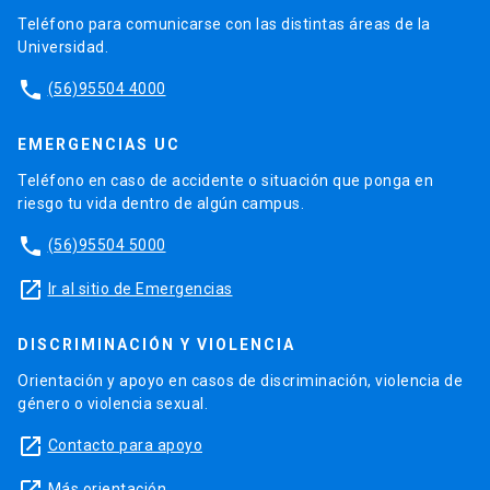
Teléfono para comunicarse con las distintas áreas de la
Universidad.
phone
(56)95504 4000
EMERGENCIAS UC
Teléfono en caso de accidente o situación que ponga en
riesgo tu vida dentro de algún campus.
phone
(56)95504 5000
launch
Ir al sitio de Emergencias
DISCRIMINACIÓN Y VIOLENCIA
Orientación y apoyo en casos de discriminación, violencia de
género o violencia sexual.
launch
Contacto para apoyo
launch
Más orientación