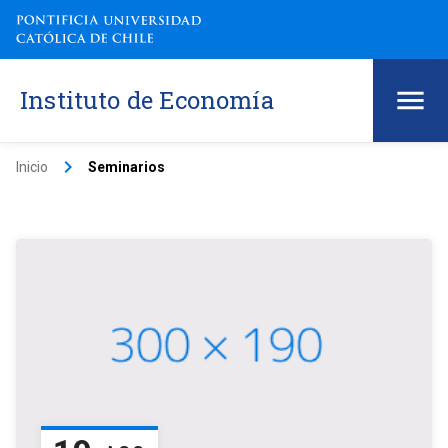
Instituto de Economía
keyboard_arrow_right
Inicio
Seminarios