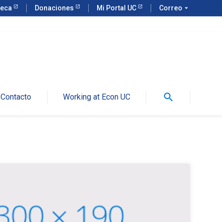
teca
Donaciones
Mi Portal UC
Correo
arrow_drop_down
search
Contacto
Working at Econ UC