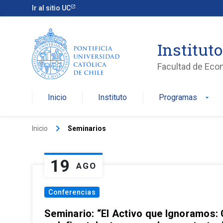
Ir al sitio UC
Institut
Facultad de Eco
Inicio
Instituto
Programas
arrow_drop_down
keyboard_arrow_right
Inicio
Seminarios
19
AGO
Conferencias
Seminario: “El Activo que Ignoramos: