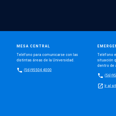
MESA CENTRAL
EMERGE
Teléfono para comunicarse con las
Teléfono e
distintas áreas de la Universidad.
situación 
dentro de
phone
(56)95504 4000
phone
(56)9
launch
Ir al 