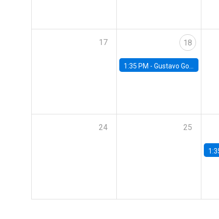
17
18
1:35 PM -
Gustavo González, Banco Central de Chile
24
25
1:3