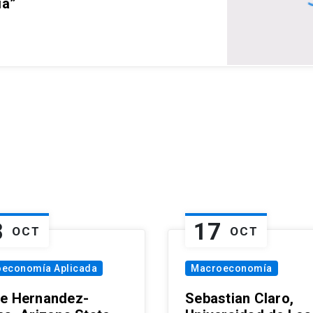
ia”
8
17
OCT
OCT
oeconomía Aplicada
Macroeconomía
e Hernandez-
Sebastian Claro,