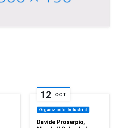
12
OCT
Organización Industrial
Davide Proserpio,