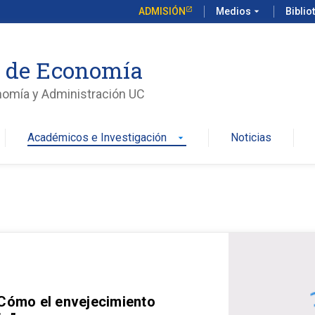
ADMISIÓN
Medios
arrow_drop_down
Biblio
o de Economía
nomía y Administración UC
Académicos e Investigación
Noticias
arrow_drop_down
 Cómo el envejecimiento