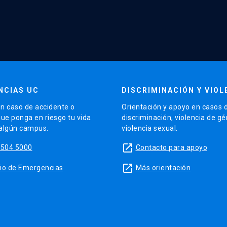
NCIAS UC
DISCRIMINACIÓN Y VIOL
n caso de accidente o
Orientación y apoyo en casos 
que ponga en riesgo tu vida
discriminación, violencia de g
 algún campus.
violencia sexual.
launch
5504 5000
Contacto para apoyo
launch
sitio de Emergencias
Más orientación