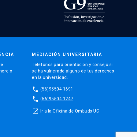
ENCIA
MEDIACIÓN UNIVERSITARIA
de
Teléfonos para orientación y consejo si
énero o
se ha vulnerado alguno de tus derechos
en la universidad.
phone
(56)95504 1691
phone
(56)95504 1247
launch
Ir a la Oficina de Ombuds UC