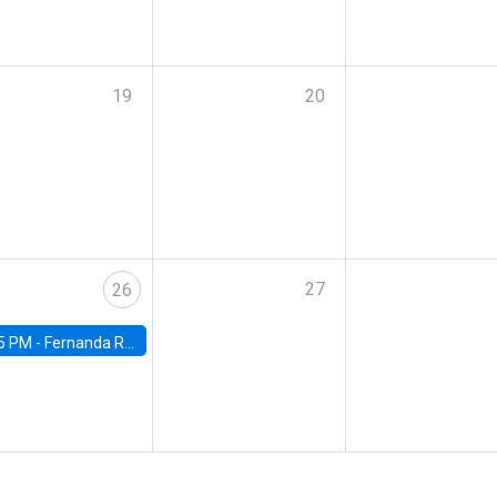
19
20
27
26
5 PM -
Fernanda Rojas Ampuero, University of Wisconsin-Madison