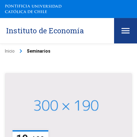
Instituto de Economía
keyboard_arrow_right
Inicio
Seminarios