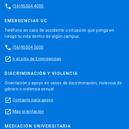
phone
(56)95504 4000
EMERGENCIAS UC
Teléfono en caso de accidente o situación que ponga en
riesgo tu vida dentro de algún campus.
phone
(56)95504 5000
launch
Ir al sitio de Emergencias
DISCRIMINACIÓN Y VIOLENCIA
Orientación y apoyo en casos de discriminación, violencia de
género o violencia sexual.
launch
Contacto para apoyo
launch
Más orientación
MEDIACIÓN UNIVERSITARIA