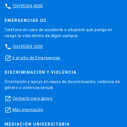
phone
(56)95504 4000
EMERGENCIAS UC
Teléfono en caso de accidente o situación que ponga en
riesgo tu vida dentro de algún campus.
phone
(56)95504 5000
launch
Ir al sitio de Emergencias
DISCRIMINACIÓN Y VIOLENCIA
Orientación y apoyo en casos de discriminación, violencia de
género o violencia sexual.
launch
Contacto para apoyo
launch
Más orientación
MEDIACIÓN UNIVERSITARIA