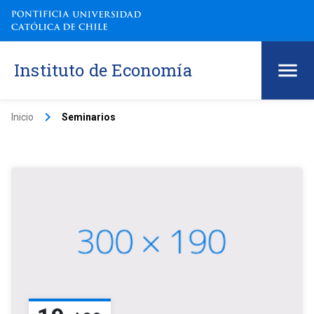
Instituto de Economía
keyboard_arrow_right
Inicio
Seminarios