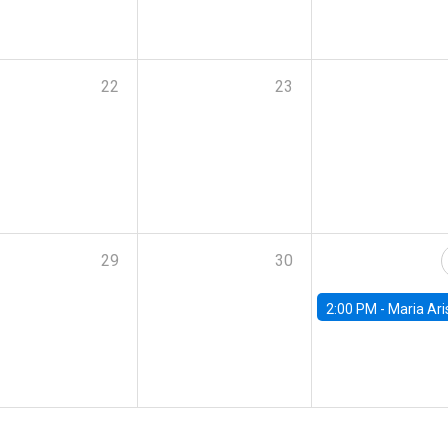
22
23
29
30
2:00 PM -
Maria Aristizabal-Ramirez, FED