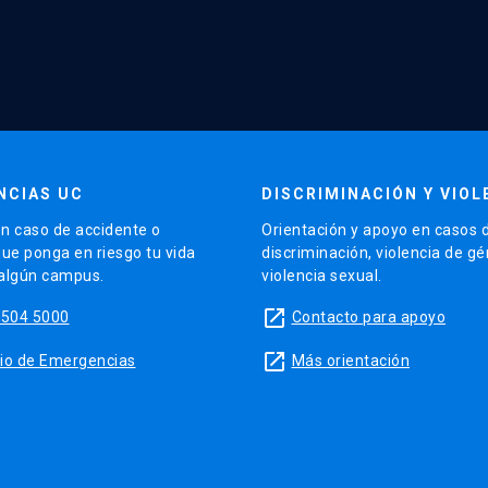
NCIAS UC
DISCRIMINACIÓN Y VIOL
n caso de accidente o
Orientación y apoyo en casos 
que ponga en riesgo tu vida
discriminación, violencia de g
 algún campus.
violencia sexual.
launch
5504 5000
Contacto para apoyo
launch
sitio de Emergencias
Más orientación