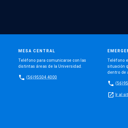
MESA CENTRAL
EMERGE
Teléfono para comunicarse con las
Teléfono e
distintas áreas de la Universidad.
situación 
dentro de
phone
(56)95504 4000
phone
(56)9
launch
Ir al 