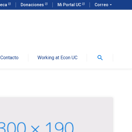
teca
Donaciones
Mi Portal UC
Correo
arrow_drop_down
search
Contacto
Working at Econ UC