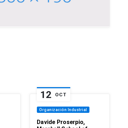
12
OCT
Organización Industrial
Davide Proserpio,