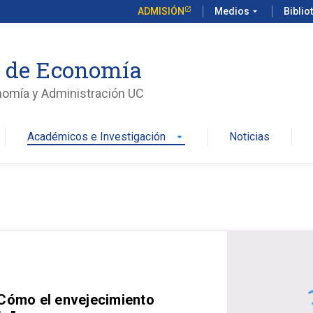
ADMISIÓN
Medios
arrow_drop_down
Biblio
o de Economía
nomía y Administración UC
Académicos e Investigación
Noticias
arrow_drop_down
 Cómo el envejecimiento