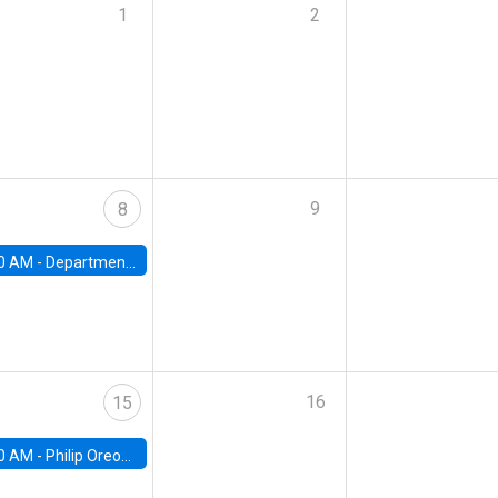
1
2
9
8
0 AM -
Department Seminar: James Robinson
16
15
0 AM -
Philip Oreopolous, University of Toronto