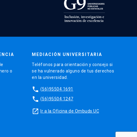
ENCIA
MEDIACIÓN UNIVERSITARIA
de
Teléfonos para orientación y consejo si
énero o
se ha vulnerado alguno de tus derechos
en la universidad.
phone
(56)95504 1691
phone
(56)95504 1247
launch
Ir a la Oficina de Ombuds UC