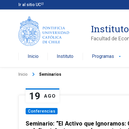
Ir al sitio UC
Institut
Facultad de Eco
Inicio
Instituto
Programas
arrow_drop_down
keyboard_arrow_right
Inicio
Seminarios
19
AGO
Conferencias
Seminario: “El Activo que Ignoramos: