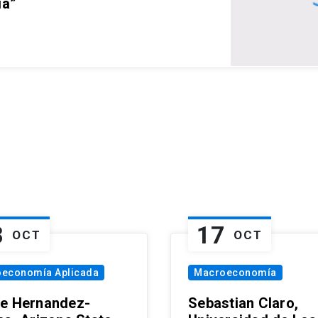
ia”
8
17
OCT
OCT
oeconomía Aplicada
Macroeconomía
e Hernandez-
Sebastian Claro,