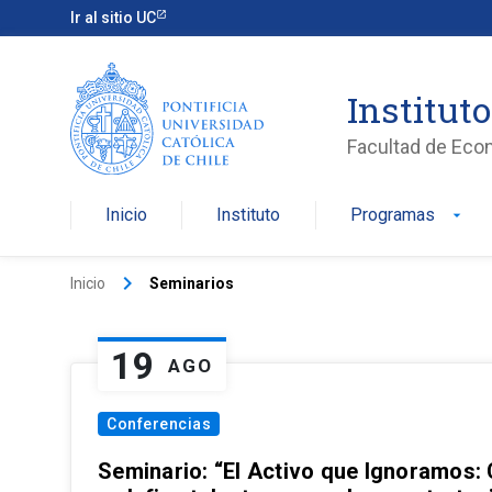
Ir al sitio UC
Institut
Facultad de Eco
Inicio
Instituto
Programas
arrow_drop_down
keyboard_arrow_right
Inicio
Seminarios
19
AGO
Conferencias
Seminario: “El Activo que Ignoramos: