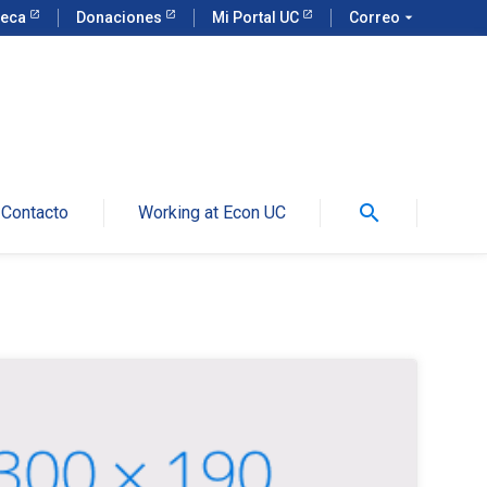
teca
Donaciones
Mi Portal UC
Correo
arrow_drop_down
search
Contacto
Working at Econ UC