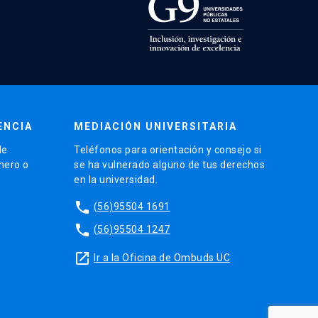
ENCIA
MEDIACIÓN UNIVERSITARIA
de
Teléfonos para orientación y consejo si
énero o
se ha vulnerado alguno de tus derechos
en la universidad.
phone
(56)95504 1691
phone
(56)95504 1247
launch
Ir a la Oficina de Ombuds UC