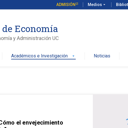
ADMISIÓN
Medios
arrow_drop_down
Biblio
o de Economía
nomía y Administración UC
Académicos e Investigación
Noticias
arrow_drop_down
 Cómo el envejecimiento