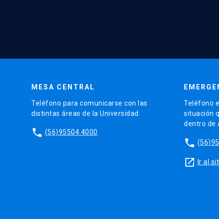
MESA CENTRAL
EMERGE
Teléfono para comunicarse con las
Teléfono e
distintas áreas de la Universidad.
situación 
dentro de
phone
(56)95504 4000
phone
(56)9
launch
Ir al 