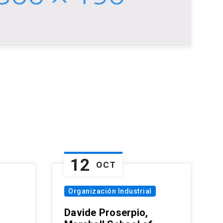
12
OCT
Organización Industrial
Davide Proserpio,