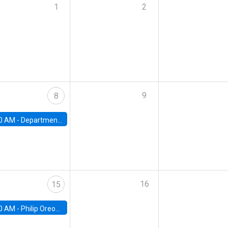
1
2
9
8
0 AM -
Department Seminar: James Robinson
16
15
0 AM -
Philip Oreopolous, University of Toronto