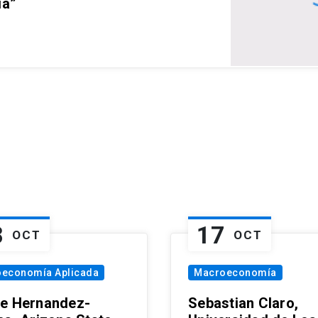
ia”
8
17
OCT
OCT
oeconomía Aplicada
Macroeconomía
e Hernandez-
Sebastian Claro,