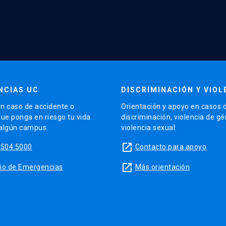
NCIAS UC
DISCRIMINACIÓN Y VIOL
n caso de accidente o
Orientación y apoyo en casos 
que ponga en riesgo tu vida
discriminación, violencia de g
 algún campus.
violencia sexual.
launch
5504 5000
Contacto para apoyo
launch
sitio de Emergencias
Más orientación