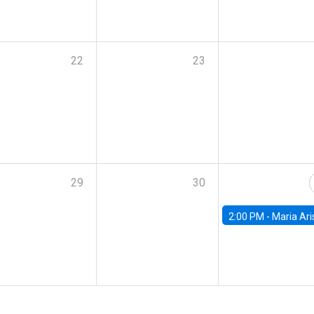
22
23
29
30
2:00 PM -
Maria Aristizabal-Ramirez, FED