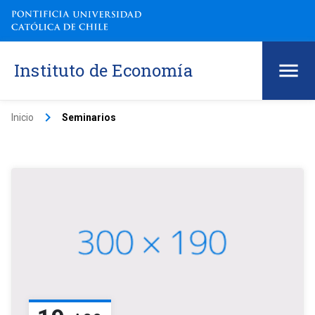
Instituto de Economía
keyboard_arrow_right
Inicio
Seminarios