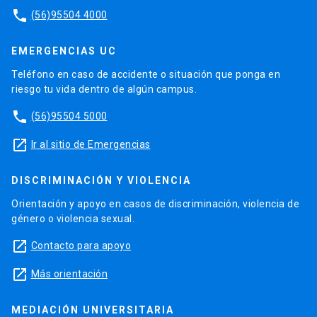
phone
(56)95504 4000
EMERGENCIAS UC
Teléfono en caso de accidente o situación que ponga en
riesgo tu vida dentro de algún campus.
phone
(56)95504 5000
launch
Ir al sitio de Emergencias
DISCRIMINACIÓN Y VIOLENCIA
Orientación y apoyo en casos de discriminación, violencia de
género o violencia sexual.
launch
Contacto para apoyo
launch
Más orientación
MEDIACIÓN UNIVERSITARIA