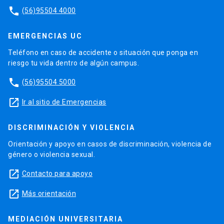
phone
(56)95504 4000
EMERGENCIAS UC
Teléfono en caso de accidente o situación que ponga en
riesgo tu vida dentro de algún campus.
phone
(56)95504 5000
launch
Ir al sitio de Emergencias
DISCRIMINACIÓN Y VIOLENCIA
Orientación y apoyo en casos de discriminación, violencia de
género o violencia sexual.
launch
Contacto para apoyo
launch
Más orientación
MEDIACIÓN UNIVERSITARIA