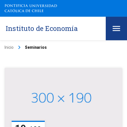
Instituto de Economía
keyboard_arrow_right
Inicio
Seminarios