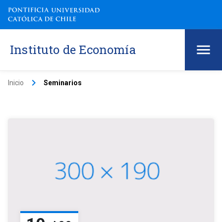
Instituto de Economía
keyboard_arrow_right
Inicio
Seminarios