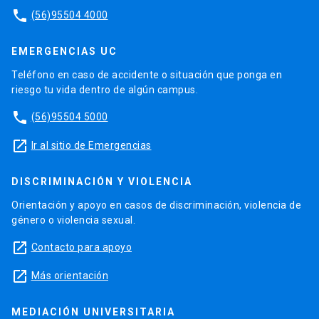
phone
(56)95504 4000
EMERGENCIAS UC
Teléfono en caso de accidente o situación que ponga en
riesgo tu vida dentro de algún campus.
phone
(56)95504 5000
launch
Ir al sitio de Emergencias
DISCRIMINACIÓN Y VIOLENCIA
Orientación y apoyo en casos de discriminación, violencia de
género o violencia sexual.
launch
Contacto para apoyo
launch
Más orientación
MEDIACIÓN UNIVERSITARIA