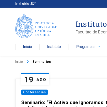
Ir al sitio UC
Institut
Facultad de Eco
Inicio
Instituto
Programas
arrow_drop_down
keyboard_arrow_right
Inicio
Seminarios
19
AGO
Conferencias
Seminario: “El Activo que Ignoramos: