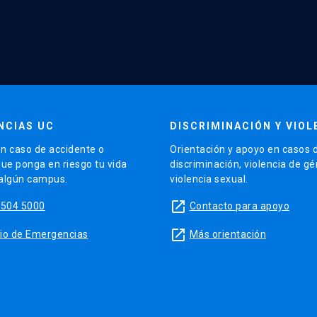
NCIAS UC
DISCRIMINACIÓN Y VIOL
n caso de accidente o
Orientación y apoyo en casos 
que ponga en riesgo tu vida
discriminación, violencia de g
 algún campus.
violencia sexual.
launch
5504 5000
Contacto para apoyo
launch
sitio de Emergencias
Más orientación