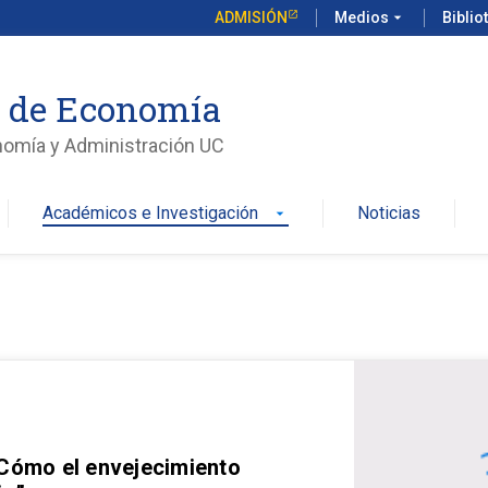
ADMISIÓN
Medios
arrow_drop_down
Biblio
o de Economía
nomía y Administración UC
Académicos e Investigación
Noticias
arrow_drop_down
 Cómo el envejecimiento