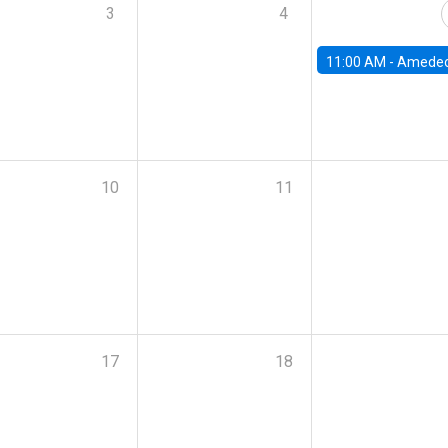
3
4
11:00 AM -
Amedeo Piolatto, Universidad Autónoma de Barcelon
10
11
17
18