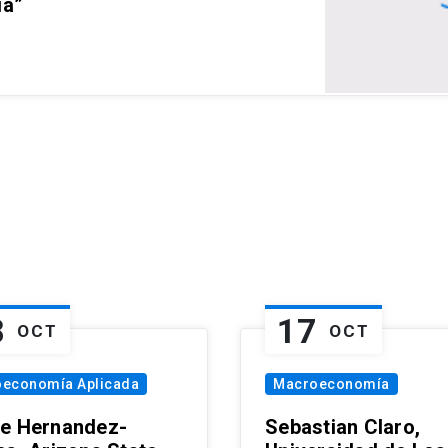
ia”
8
17
OCT
OCT
oeconomía Aplicada
Macroeconomía
e Hernandez-
Sebastian Claro,