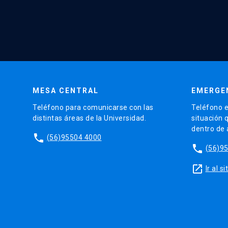
MESA CENTRAL
EMERGE
Teléfono para comunicarse con las
Teléfono e
distintas áreas de la Universidad.
situación 
dentro de
phone
(56)95504 4000
phone
(56)9
launch
Ir al 