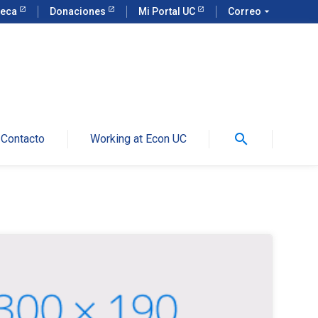
teca
Donaciones
Mi Portal UC
Correo
arrow_drop_down
search
Contacto
Working at Econ UC