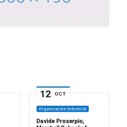
12
OCT
Organización Industrial
Davide Proserpio,