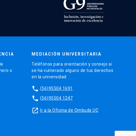
ENCIA
MEDIACIÓN UNIVERSITARIA
de
Teléfonos para orientación y consejo si
énero o
se ha vulnerado alguno de tus derechos
en la universidad.
phone
(56)95504 1691
phone
(56)95504 1247
launch
Ir a la Oficina de Ombuds UC