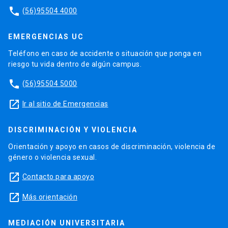
phone
(56)95504 4000
EMERGENCIAS UC
Teléfono en caso de accidente o situación que ponga en
riesgo tu vida dentro de algún campus.
phone
(56)95504 5000
launch
Ir al sitio de Emergencias
DISCRIMINACIÓN Y VIOLENCIA
Orientación y apoyo en casos de discriminación, violencia de
género o violencia sexual.
launch
Contacto para apoyo
launch
Más orientación
MEDIACIÓN UNIVERSITARIA