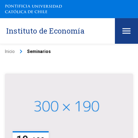
Instituto de Economía
keyboard_arrow_right
Inicio
Seminarios