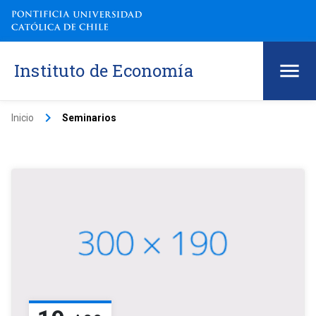
Instituto de Economía
keyboard_arrow_right
Inicio
Seminarios