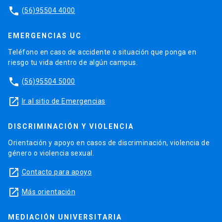
phone
(56)95504 4000
EMERGENCIAS UC
Teléfono en caso de accidente o situación que ponga en
riesgo tu vida dentro de algún campus.
phone
(56)95504 5000
launch
Ir al sitio de Emergencias
DISCRIMINACIÓN Y VIOLENCIA
Orientación y apoyo en casos de discriminación, violencia de
género o violencia sexual.
launch
Contacto para apoyo
launch
Más orientación
MEDIACIÓN UNIVERSITARIA