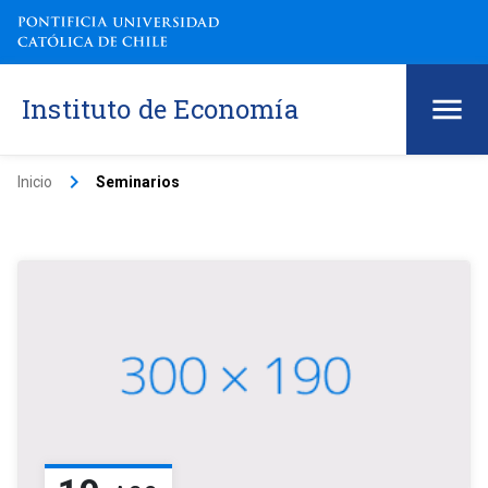
Instituto de Economía
keyboard_arrow_right
Inicio
Seminarios