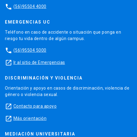
phone
(56)95504 4000
EMERGENCIAS UC
Teléfono en caso de accidente o situación que ponga en
riesgo tu vida dentro de algún campus.
phone
(56)95504 5000
launch
Ir al sitio de Emergencias
DISCRIMINACIÓN Y VIOLENCIA
Orientación y apoyo en casos de discriminación, violencia de
género o violencia sexual.
launch
Contacto para apoyo
launch
Más orientación
MEDIACIÓN UNIVERSITARIA