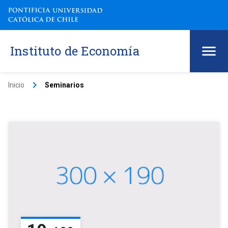
Instituto de Economía
keyboard_arrow_right
Inicio
Seminarios