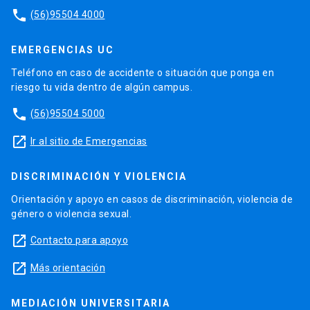
phone
(56)95504 4000
EMERGENCIAS UC
Teléfono en caso de accidente o situación que ponga en
riesgo tu vida dentro de algún campus.
phone
(56)95504 5000
launch
Ir al sitio de Emergencias
DISCRIMINACIÓN Y VIOLENCIA
Orientación y apoyo en casos de discriminación, violencia de
género o violencia sexual.
launch
Contacto para apoyo
launch
Más orientación
MEDIACIÓN UNIVERSITARIA