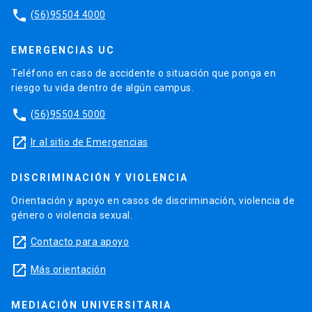
phone
(56)95504 4000
EMERGENCIAS UC
Teléfono en caso de accidente o situación que ponga en
riesgo tu vida dentro de algún campus.
phone
(56)95504 5000
launch
Ir al sitio de Emergencias
DISCRIMINACIÓN Y VIOLENCIA
Orientación y apoyo en casos de discriminación, violencia de
género o violencia sexual.
launch
Contacto para apoyo
launch
Más orientación
MEDIACIÓN UNIVERSITARIA