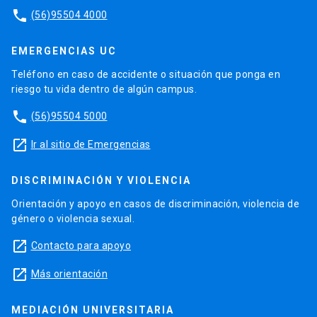
phone
(56)95504 4000
EMERGENCIAS UC
Teléfono en caso de accidente o situación que ponga en
riesgo tu vida dentro de algún campus.
phone
(56)95504 5000
launch
Ir al sitio de Emergencias
DISCRIMINACIÓN Y VIOLENCIA
Orientación y apoyo en casos de discriminación, violencia de
género o violencia sexual.
launch
Contacto para apoyo
launch
Más orientación
MEDIACIÓN UNIVERSITARIA