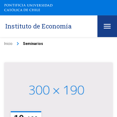
Instituto de Economía
keyboard_arrow_right
Inicio
Seminarios