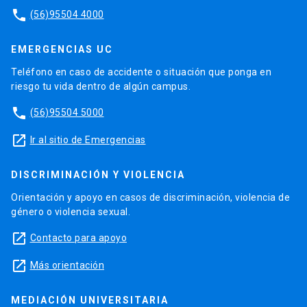
phone
(56)95504 4000
EMERGENCIAS UC
Teléfono en caso de accidente o situación que ponga en
riesgo tu vida dentro de algún campus.
phone
(56)95504 5000
launch
Ir al sitio de Emergencias
DISCRIMINACIÓN Y VIOLENCIA
Orientación y apoyo en casos de discriminación, violencia de
género o violencia sexual.
launch
Contacto para apoyo
launch
Más orientación
MEDIACIÓN UNIVERSITARIA