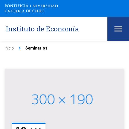
Instituto de Economía
keyboard_arrow_right
Inicio
Seminarios