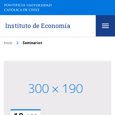
Instituto de Economía
keyboard_arrow_right
Inicio
Seminarios