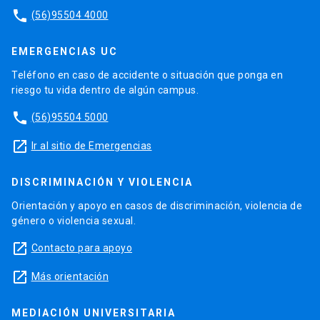
phone
(56)95504 4000
EMERGENCIAS UC
Teléfono en caso de accidente o situación que ponga en
riesgo tu vida dentro de algún campus.
phone
(56)95504 5000
launch
Ir al sitio de Emergencias
DISCRIMINACIÓN Y VIOLENCIA
Orientación y apoyo en casos de discriminación, violencia de
género o violencia sexual.
launch
Contacto para apoyo
launch
Más orientación
MEDIACIÓN UNIVERSITARIA