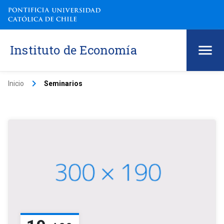
Instituto de Economía
keyboard_arrow_right
Inicio
Seminarios