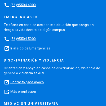
phone
(56)95504 4000
EMERGENCIAS UC
Teléfono en caso de accidente o situación que ponga en
riesgo tu vida dentro de algún campus.
phone
(56)95504 5000
launch
Ir al sitio de Emergencias
DISCRIMINACIÓN Y VIOLENCIA
Orientación y apoyo en casos de discriminación, violencia de
género o violencia sexual.
launch
Contacto para apoyo
launch
Más orientación
MEDIACIÓN UNIVERSITARIA