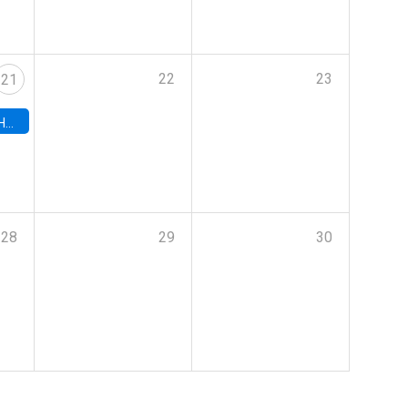
22
23
21
hile
28
29
30