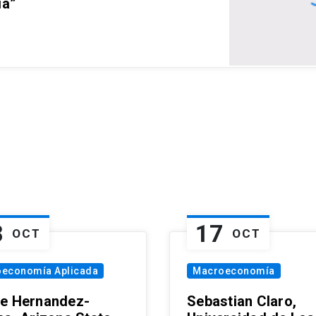
ia”
8
17
OCT
OCT
oeconomía Aplicada
Macroeconomía
e Hernandez-
Sebastian Claro,