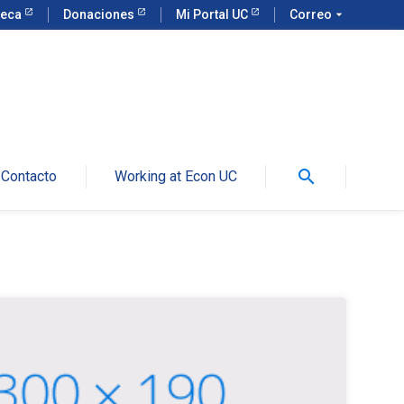
teca
Donaciones
Mi Portal UC
Correo
arrow_drop_down
search
Contacto
Working at Econ UC