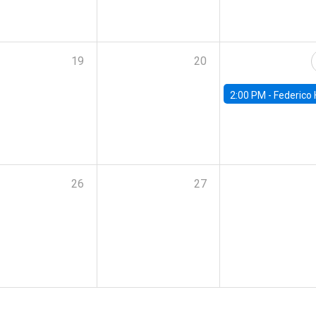
19
20
2:00 PM -
Federico Huneeus - Banco Central de C
26
27