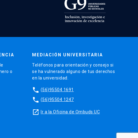
ENCIA
MEDIACIÓN UNIVERSITARIA
de
Teléfonos para orientación y consejo si
énero o
se ha vulnerado alguno de tus derechos
en la universidad.
phone
(56)95504 1691
phone
(56)95504 1247
launch
Ir a la Oficina de Ombuds UC