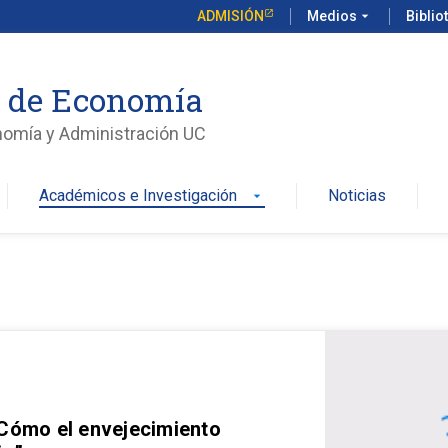
ADMISIÓN
Medios
arrow_drop_down
Biblio
o de Economía
nomía y Administración UC
Académicos e Investigación
Noticias
arrow_drop_down
 Cómo el envejecimiento