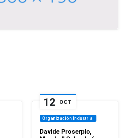
12
OCT
Organización Industrial
Davide Proserpio,