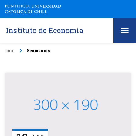
Instituto de Economía
keyboard_arrow_right
Inicio
Seminarios