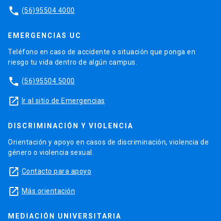
phone
(56)95504 4000
EMERGENCIAS UC
Teléfono en caso de accidente o situación que ponga en
riesgo tu vida dentro de algún campus.
phone
(56)95504 5000
launch
Ir al sitio de Emergencias
DISCRIMINACIÓN Y VIOLENCIA
Orientación y apoyo en casos de discriminación, violencia de
género o violencia sexual.
launch
Contacto para apoyo
launch
Más orientación
MEDIACIÓN UNIVERSITARIA