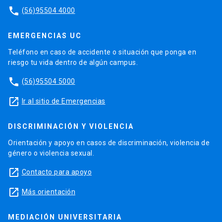
phone
(56)95504 4000
EMERGENCIAS UC
Teléfono en caso de accidente o situación que ponga en
riesgo tu vida dentro de algún campus.
phone
(56)95504 5000
launch
Ir al sitio de Emergencias
DISCRIMINACIÓN Y VIOLENCIA
Orientación y apoyo en casos de discriminación, violencia de
género o violencia sexual.
launch
Contacto para apoyo
launch
Más orientación
MEDIACIÓN UNIVERSITARIA