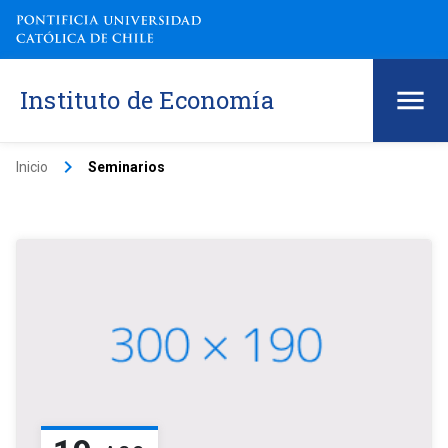
Instituto de Economía
keyboard_arrow_right
Inicio
Seminarios