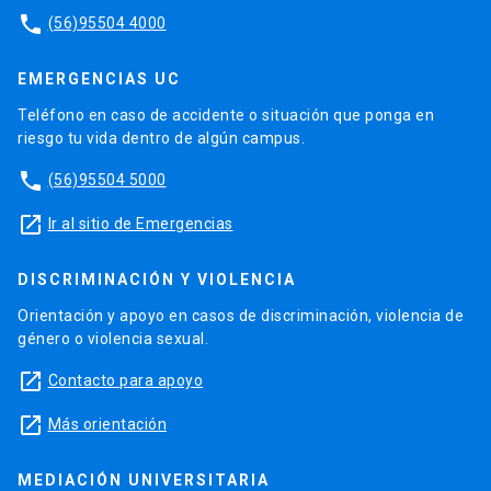
phone
(56)95504 4000
EMERGENCIAS UC
Teléfono en caso de accidente o situación que ponga en
riesgo tu vida dentro de algún campus.
phone
(56)95504 5000
launch
Ir al sitio de Emergencias
DISCRIMINACIÓN Y VIOLENCIA
Orientación y apoyo en casos de discriminación, violencia de
género o violencia sexual.
launch
Contacto para apoyo
launch
Más orientación
MEDIACIÓN UNIVERSITARIA