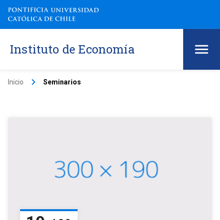
Instituto de Economía
keyboard_arrow_right
Inicio
Seminarios