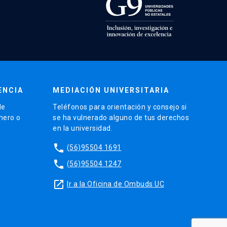
ENCIA
MEDIACIÓN UNIVERSITARIA
de
Teléfonos para orientación y consejo si
énero o
se ha vulnerado alguno de tus derechos
en la universidad.
phone
(56)95504 1691
phone
(56)95504 1247
launch
Ir a la Oficina de Ombuds UC