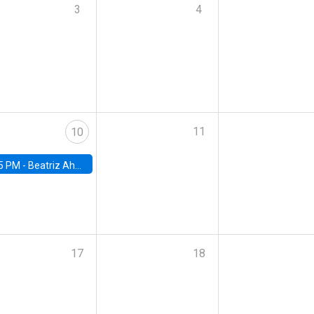
3
4
11
10
5 PM -
Beatriz Ahumada, PhD candidate, Universidad de Pittsburgh
17
18