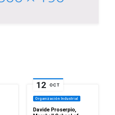
12
OCT
Organización Industrial
Davide Proserpio,