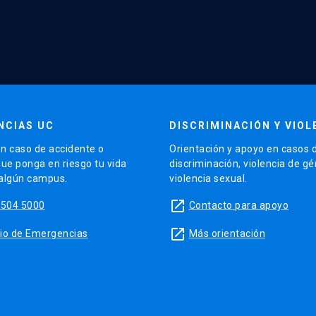
NCIAS UC
DISCRIMINACIÓN Y VIOL
n caso de accidente o
Orientación y apoyo en casos 
que ponga en riesgo tu vida
discriminación, violencia de g
 algún campus.
violencia sexual.
launch
5504 5000
Contacto para apoyo
launch
sitio de Emergencias
Más orientación