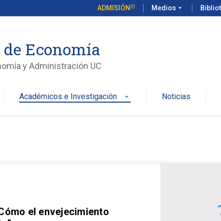
ADMISIÓN
Medios
arrow_drop_down
Biblio
o de Economía
nomía y Administración UC
Académicos e Investigación
Noticias
arrow_drop_down
 Cómo el envejecimiento