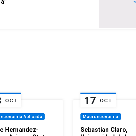
ia”
8
17
OCT
OCT
oeconomía Aplicada
Macroeconomía
e Hernandez-
Sebastian Claro,