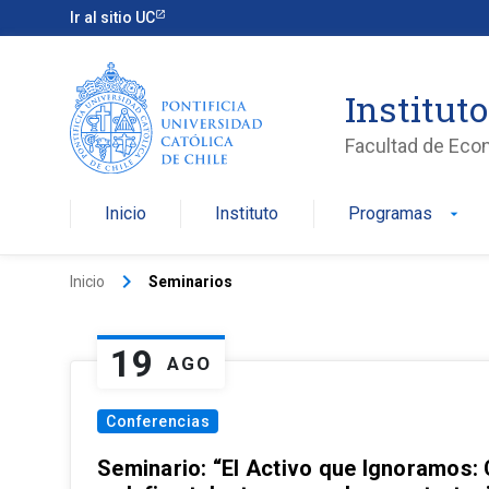
Ir al sitio UC
Institut
Facultad de Eco
Inicio
Instituto
Programas
arrow_drop_down
keyboard_arrow_right
Inicio
Seminarios
19
AGO
Conferencias
Seminario: “El Activo que Ignoramos: