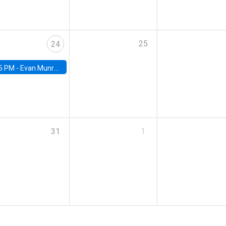
25
24
5 PM -
Evan Munro, Neyman Visiting Assistant Professor in the Department of Statistics at UC Berkeley
31
1