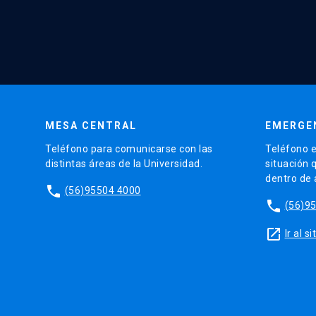
MESA CENTRAL
EMERGE
Teléfono para comunicarse con las
Teléfono e
distintas áreas de la Universidad.
situación 
dentro de
phone
(56)95504 4000
phone
(56)9
launch
Ir al 