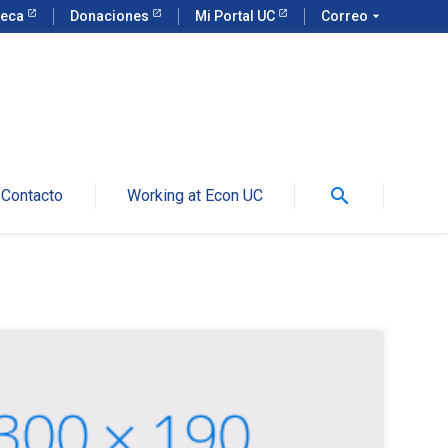
teca
Donaciones
Mi Portal UC
Correo
arrow_drop_down
search
Contacto
Working at Econ UC