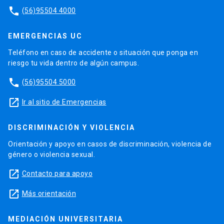
phone
(56)95504 4000
EMERGENCIAS UC
Teléfono en caso de accidente o situación que ponga en
riesgo tu vida dentro de algún campus.
phone
(56)95504 5000
launch
Ir al sitio de Emergencias
DISCRIMINACIÓN Y VIOLENCIA
Orientación y apoyo en casos de discriminación, violencia de
género o violencia sexual.
launch
Contacto para apoyo
launch
Más orientación
MEDIACIÓN UNIVERSITARIA