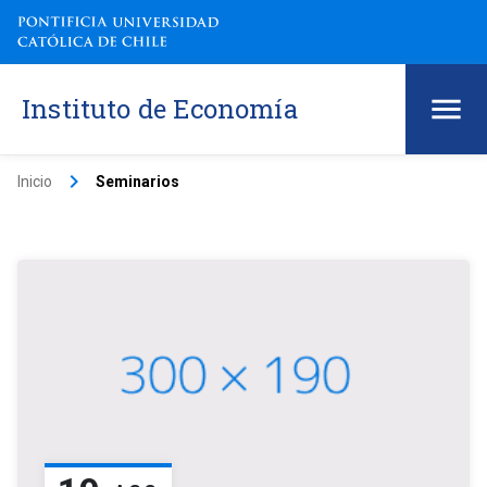
Instituto de Economía
keyboard_arrow_right
Inicio
Seminarios