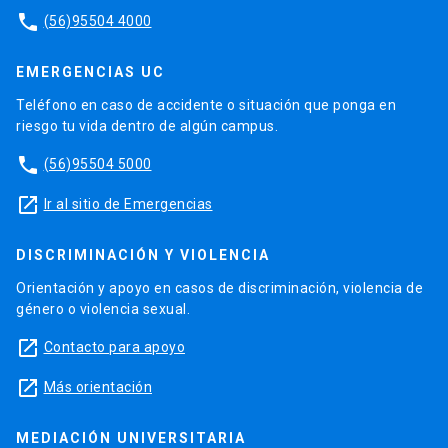
phone
(56)95504 4000
EMERGENCIAS UC
Teléfono en caso de accidente o situación que ponga en
riesgo tu vida dentro de algún campus.
phone
(56)95504 5000
launch
Ir al sitio de Emergencias
DISCRIMINACIÓN Y VIOLENCIA
Orientación y apoyo en casos de discriminación, violencia de
género o violencia sexual.
launch
Contacto para apoyo
launch
Más orientación
MEDIACIÓN UNIVERSITARIA