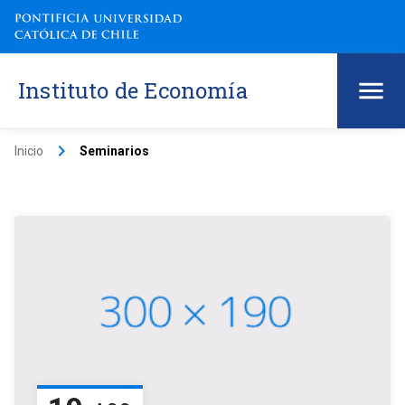
Instituto de Economía
keyboard_arrow_right
Inicio
Seminarios