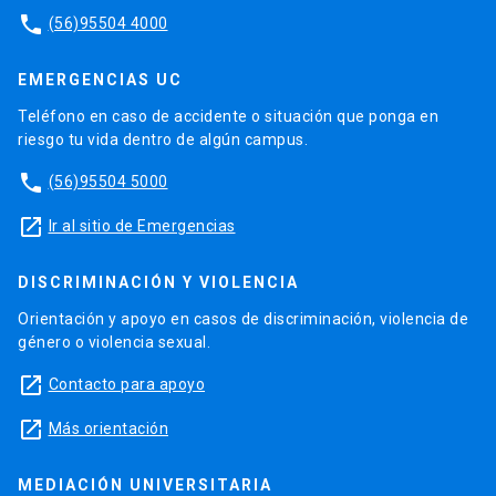
phone
(56)95504 4000
EMERGENCIAS UC
Teléfono en caso de accidente o situación que ponga en
riesgo tu vida dentro de algún campus.
phone
(56)95504 5000
launch
Ir al sitio de Emergencias
DISCRIMINACIÓN Y VIOLENCIA
Orientación y apoyo en casos de discriminación, violencia de
género o violencia sexual.
launch
Contacto para apoyo
launch
Más orientación
MEDIACIÓN UNIVERSITARIA