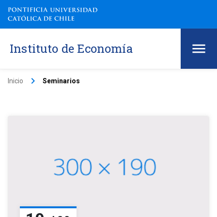
Instituto de Economía
keyboard_arrow_right
Inicio
Seminarios