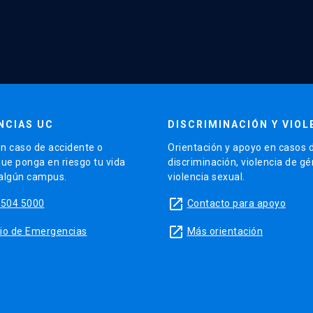
NCIAS UC
DISCRIMINACIÓN Y VIOL
n caso de accidente o
Orientación y apoyo en casos 
que ponga en riesgo tu vida
discriminación, violencia de g
 algún campus.
violencia sexual.
launch
5504 5000
Contacto para apoyo
launch
sitio de Emergencias
Más orientación