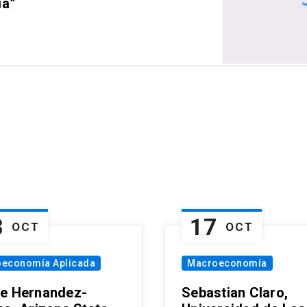
ia”
8
17
OCT
OCT
oeconomía Aplicada
Macroeconomía
e Hernandez-
Sebastian Claro,