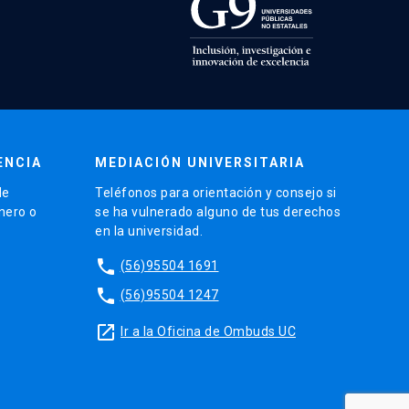
ENCIA
MEDIACIÓN UNIVERSITARIA
de
Teléfonos para orientación y consejo si
énero o
se ha vulnerado alguno de tus derechos
en la universidad.
phone
(56)95504 1691
phone
(56)95504 1247
launch
Ir a la Oficina de Ombuds UC