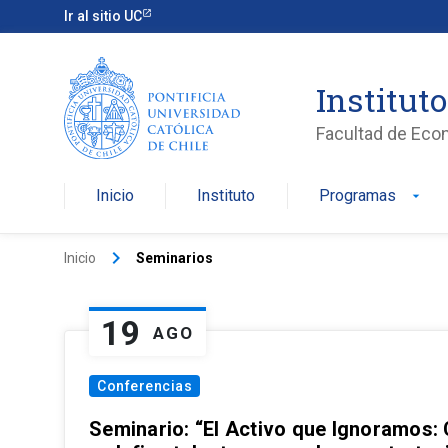
Ir al sitio UC
Institut
Facultad de Eco
Inicio
Instituto
Programas
arrow_drop_down
keyboard_arrow_right
Inicio
Seminarios
19
AGO
Conferencias
Seminario: “El Activo que Ignoramos: