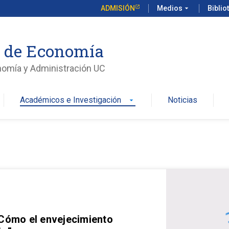
ADMISIÓN
Medios
arrow_drop_down
Biblio
o de Economía
nomía y Administración UC
Académicos e Investigación
Noticias
arrow_drop_down
 Cómo el envejecimiento