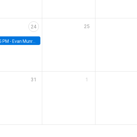
25
24
5 PM -
Evan Munro, Neyman Visiting Assistant Professor in the Department of Statistics at UC Berkeley
31
1