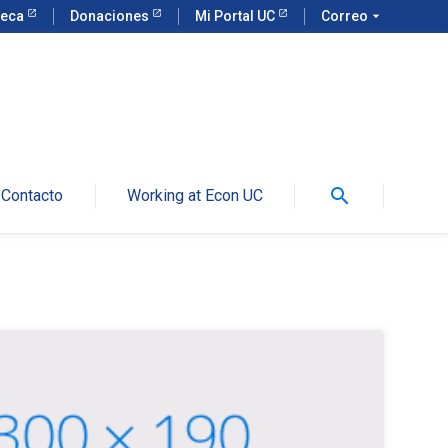
teca
Donaciones
Mi Portal UC
Correo
arrow_drop_down
search
Contacto
Working at Econ UC