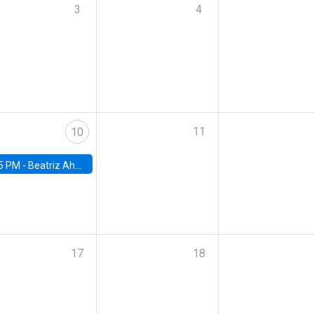
3
4
11
10
5 PM -
Beatriz Ahumada, PhD candidate, Universidad de Pittsburgh
17
18