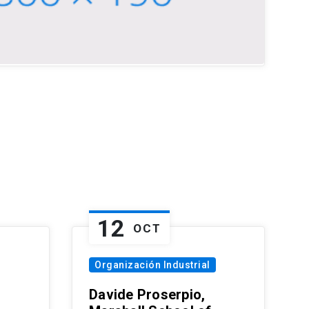
12
OCT
Organización Industrial
Davide Proserpio,