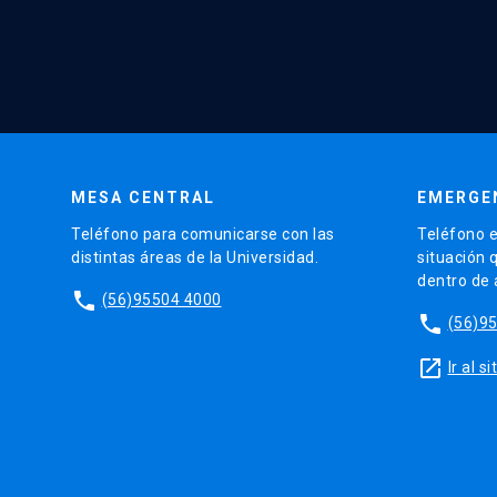
MESA CENTRAL
EMERGE
Teléfono para comunicarse con las
Teléfono e
distintas áreas de la Universidad.
situación 
dentro de
phone
(56)95504 4000
phone
(56)9
launch
Ir al 