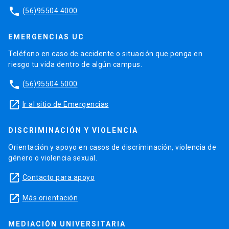
phone
(56)95504 4000
EMERGENCIAS UC
Teléfono en caso de accidente o situación que ponga en
riesgo tu vida dentro de algún campus.
phone
(56)95504 5000
launch
Ir al sitio de Emergencias
DISCRIMINACIÓN Y VIOLENCIA
Orientación y apoyo en casos de discriminación, violencia de
género o violencia sexual.
launch
Contacto para apoyo
launch
Más orientación
MEDIACIÓN UNIVERSITARIA