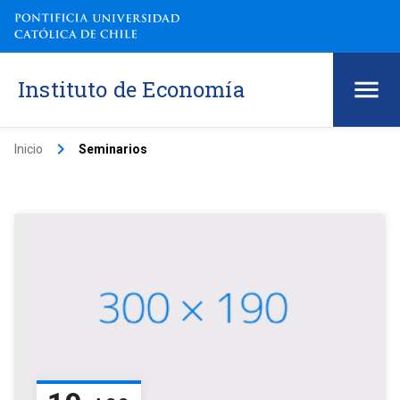
Instituto de Economía
keyboard_arrow_right
Inicio
Seminarios