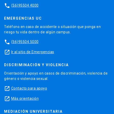
phone
(56)95504 4000
EMERGENCIAS UC
Teléfono en caso de accidente o situación que ponga en
riesgo tu vida dentro de algún campus.
phone
(56)95504 5000
launch
Ir al sitio de Emergencias
DISCRIMINACIÓN Y VIOLENCIA
Orientación y apoyo en casos de discriminación, violencia de
género o violencia sexual.
launch
Contacto para apoyo
launch
Más orientación
MEDIACIÓN UNIVERSITARIA