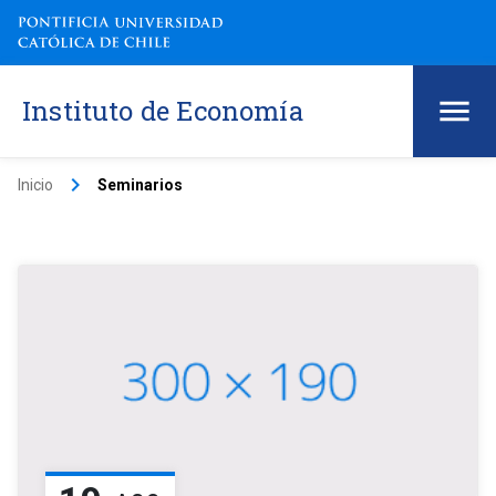
Instituto de Economía
keyboard_arrow_right
Inicio
Seminarios