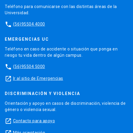
Teléfono para comunicarse con las distintas áreas de la
Universidad.
phone
(56)95504 4000
EMERGENCIAS UC
Teléfono en caso de accidente o situación que ponga en
riesgo tu vida dentro de algún campus.
phone
(56)95504 5000
launch
Ir al sitio de Emergencias
DISCRIMINACIÓN Y VIOLENCIA
Orientación y apoyo en casos de discriminación, violencia de
género o violencia sexual.
launch
Contacto para apoyo
launch
Más orientación