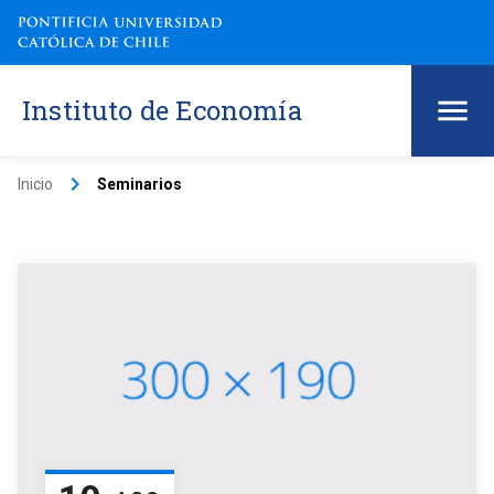
Instituto de Economía
keyboard_arrow_right
Inicio
Seminarios