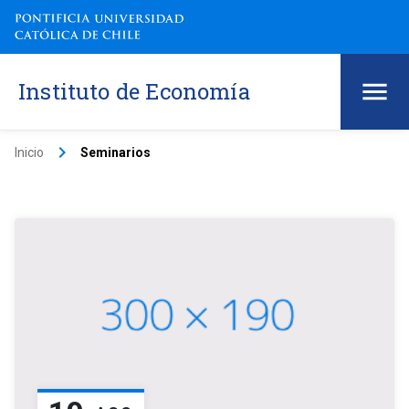
Instituto de Economía
keyboard_arrow_right
Inicio
Seminarios