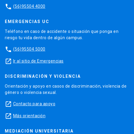
phone
(56)95504 4000
EMERGENCIAS UC
Teléfono en caso de accidente o situación que ponga en
riesgo tu vida dentro de algún campus.
phone
(56)95504 5000
launch
Ir al sitio de Emergencias
DISCRIMINACIÓN Y VIOLENCIA
Orientación y apoyo en casos de discriminación, violencia de
género o violencia sexual.
launch
Contacto para apoyo
launch
Más orientación
MEDIACIÓN UNIVERSITARIA