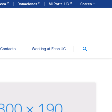
teca
Donaciones
Mi Portal UC
Correo
arrow_drop_down
search
Contacto
Working at Econ UC