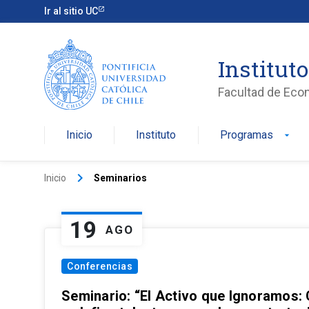
Ir al sitio UC
Institut
Facultad de Eco
Inicio
Instituto
Programas
arrow_drop_down
keyboard_arrow_right
Inicio
Seminarios
19
AGO
Conferencias
Seminario: “El Activo que Ignoramos: