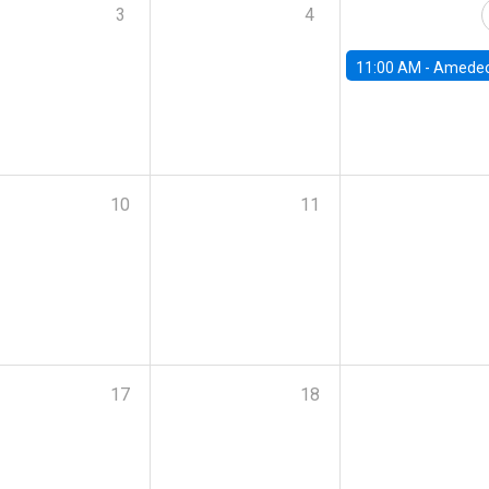
3
4
11:00 AM -
Amedeo Piolatto, Universidad Autónoma de Barcelon
10
11
17
18