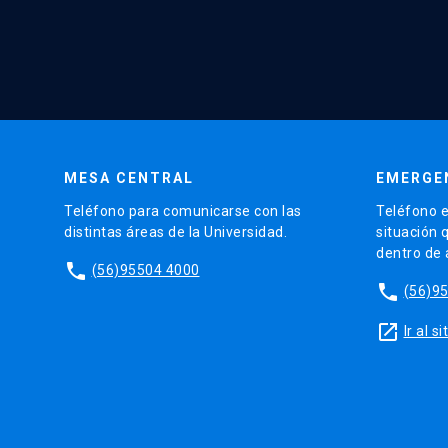
MESA CENTRAL
EMERGE
Teléfono para comunicarse con las
Teléfono e
distintas áreas de la Universidad.
situación 
dentro de
phone
(56)95504 4000
phone
(56)9
launch
Ir al 