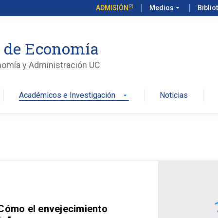
ADMISIÓN
Medios
arrow_drop_down
Biblio
o de Economía
nomía y Administración UC
Académicos e Investigación
Noticias
arrow_drop_down
 Cómo el envejecimiento