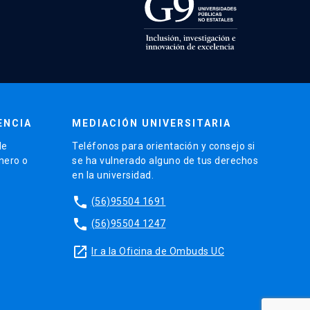
ENCIA
MEDIACIÓN UNIVERSITARIA
de
Teléfonos para orientación y consejo si
énero o
se ha vulnerado alguno de tus derechos
en la universidad.
phone
(56)95504 1691
phone
(56)95504 1247
launch
Ir a la Oficina de Ombuds UC