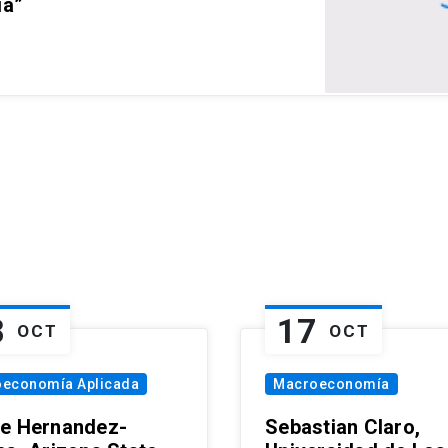
ia”
8
17
OCT
OCT
oeconomía Aplicada
Macroeconomía
e Hernandez-
Sebastian Claro,