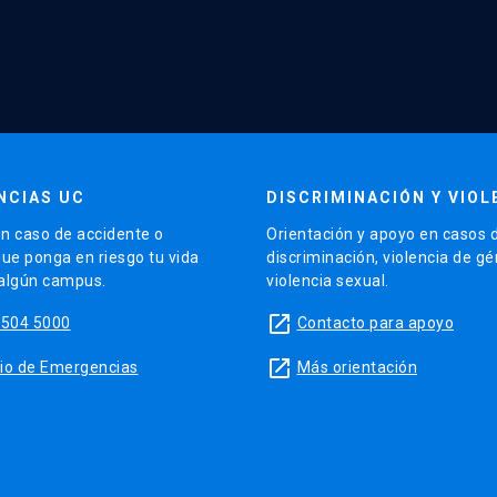
NCIAS UC
DISCRIMINACIÓN Y VIOL
n caso de accidente o
Orientación y apoyo en casos 
que ponga en riesgo tu vida
discriminación, violencia de g
 algún campus.
violencia sexual.
launch
5504 5000
Contacto para apoyo
launch
sitio de Emergencias
Más orientación