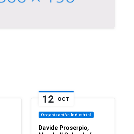
12
OCT
Organización Industrial
Davide Proserpio,