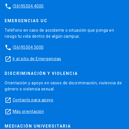
phone
(56)95504 4000
EMERGENCIAS UC
Teléfono en caso de accidente o situación que ponga en
riesgo tu vida dentro de algún campus.
phone
(56)95504 5000
launch
Ir al sitio de Emergencias
DISCRIMINACIÓN Y VIOLENCIA
Orientación y apoyo en casos de discriminación, violencia de
género o violencia sexual.
launch
Contacto para apoyo
launch
Más orientación
MEDIACIÓN UNIVERSITARIA