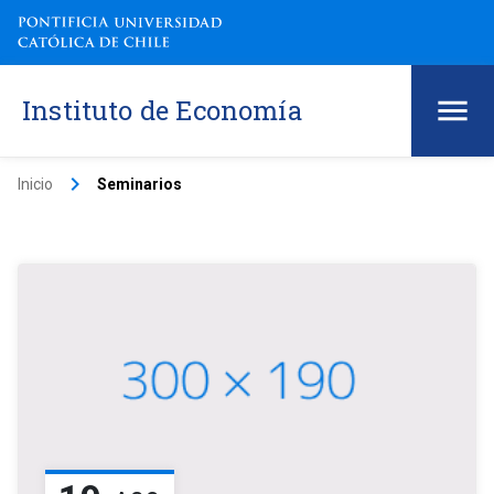
Instituto de Economía
keyboard_arrow_right
Inicio
Seminarios