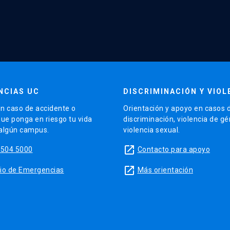
NCIAS UC
DISCRIMINACIÓN Y VIOL
n caso de accidente o
Orientación y apoyo en casos 
que ponga en riesgo tu vida
discriminación, violencia de g
 algún campus.
violencia sexual.
launch
5504 5000
Contacto para apoyo
launch
sitio de Emergencias
Más orientación