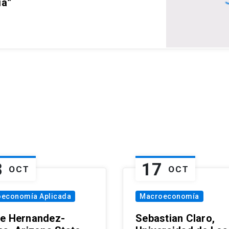
ia”
8
17
OCT
OCT
oeconomía Aplicada
Macroeconomía
e Hernandez-
Sebastian Claro,