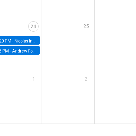
25
24
20 PM -
Nicolas Inostroza, Rotman School of Management, University of Toronto
5 PM -
Andrew Foster, Brown University
1
2