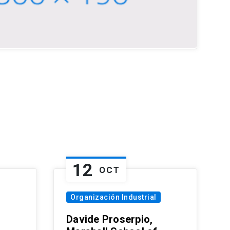
12
OCT
Organización Industrial
Davide Proserpio,