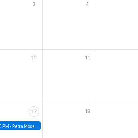
3
4
10
11
18
17
0 PM -
Petra Moser, NYU Stern