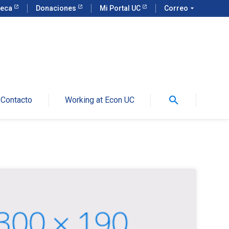
teca
Donaciones
Mi Portal UC
Correo
arrow_drop_down
search
Contacto
Working at Econ UC