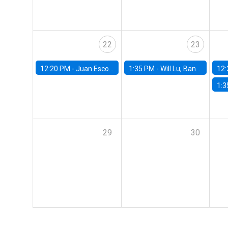
22
23
12:20 PM -
Juan Escobar, Universidad de Chile
1:35 PM -
Will Lu, Banco Central de Chile
12:
1:3
29
30