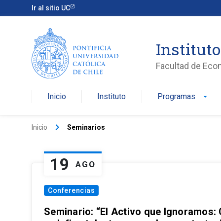
Ir al sitio UC
Institut
Facultad de Eco
Inicio
Instituto
Programas
arrow_drop_down
keyboard_arrow_right
Inicio
Seminarios
19
AGO
Conferencias
Seminario: “El Activo que Ignoramos: