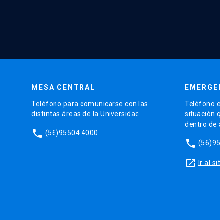
MESA CENTRAL
EMERGE
Teléfono para comunicarse con las
Teléfono e
distintas áreas de la Universidad.
situación 
dentro de
phone
(56)95504 4000
phone
(56)9
launch
Ir al 