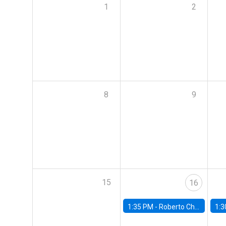
1
2
8
9
15
16
1:35 PM -
Roberto Chang, Rutgers University
1:3