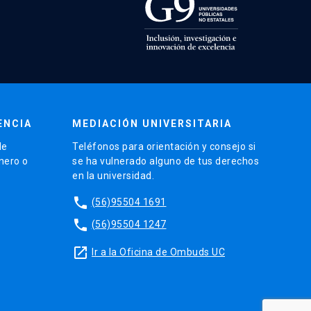
ENCIA
MEDIACIÓN UNIVERSITARIA
de
Teléfonos para orientación y consejo si
énero o
se ha vulnerado alguno de tus derechos
en la universidad.
phone
(56)95504 1691
phone
(56)95504 1247
launch
Ir a la Oficina de Ombuds UC