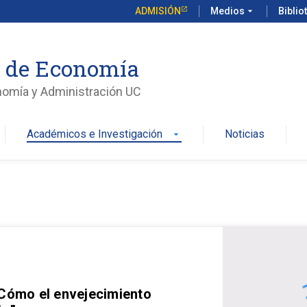
ADMISIÓN
Medios
arrow_drop_down
Biblio
o de Economía
nomía y Administración UC
Académicos e Investigación
Noticias
arrow_drop_down
 Cómo el envejecimiento