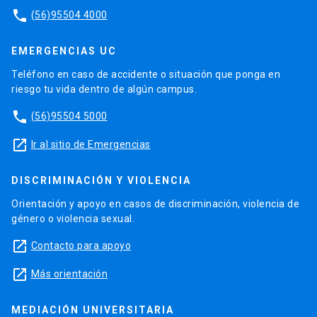
phone
(56)95504 4000
EMERGENCIAS UC
Teléfono en caso de accidente o situación que ponga en
riesgo tu vida dentro de algún campus.
phone
(56)95504 5000
launch
Ir al sitio de Emergencias
DISCRIMINACIÓN Y VIOLENCIA
Orientación y apoyo en casos de discriminación, violencia de
género o violencia sexual.
launch
Contacto para apoyo
launch
Más orientación
MEDIACIÓN UNIVERSITARIA