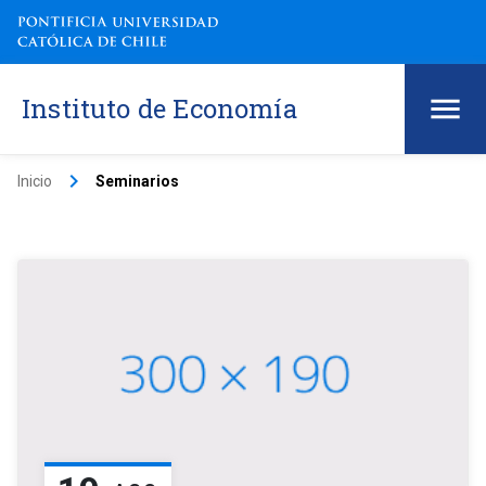
Instituto de Economía
keyboard_arrow_right
Inicio
Seminarios