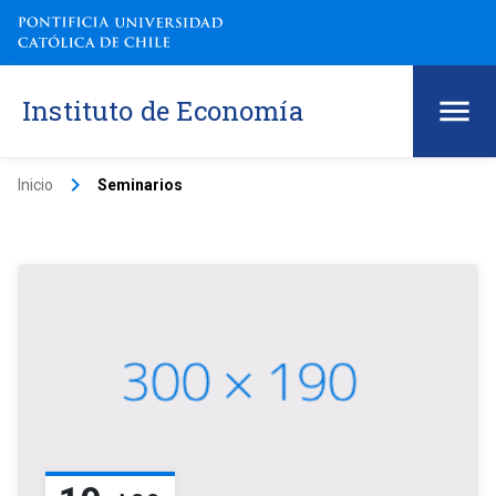
Instituto de Economía
keyboard_arrow_right
Inicio
Seminarios