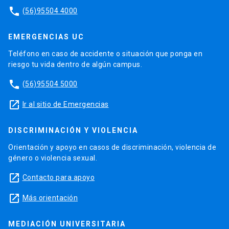
phone
(56)95504 4000
EMERGENCIAS UC
Teléfono en caso de accidente o situación que ponga en
riesgo tu vida dentro de algún campus.
phone
(56)95504 5000
launch
Ir al sitio de Emergencias
DISCRIMINACIÓN Y VIOLENCIA
Orientación y apoyo en casos de discriminación, violencia de
género o violencia sexual.
launch
Contacto para apoyo
launch
Más orientación
MEDIACIÓN UNIVERSITARIA