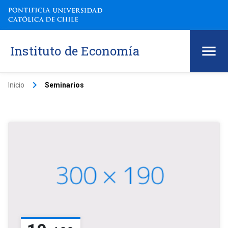
Instituto de Economía
keyboard_arrow_right
Inicio
Seminarios