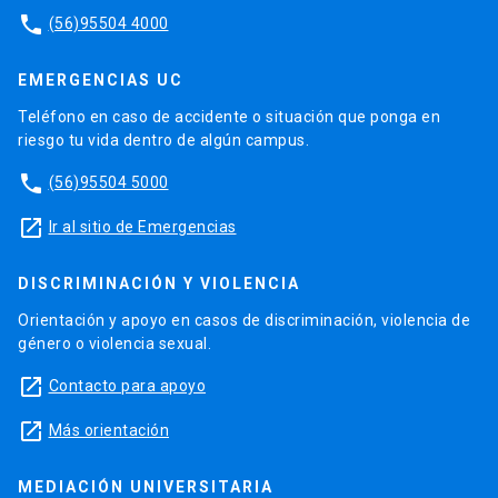
phone
(56)95504 4000
EMERGENCIAS UC
Teléfono en caso de accidente o situación que ponga en
riesgo tu vida dentro de algún campus.
phone
(56)95504 5000
launch
Ir al sitio de Emergencias
DISCRIMINACIÓN Y VIOLENCIA
Orientación y apoyo en casos de discriminación, violencia de
género o violencia sexual.
launch
Contacto para apoyo
launch
Más orientación
MEDIACIÓN UNIVERSITARIA