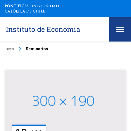
Instituto de Economía
keyboard_arrow_right
Inicio
Seminarios