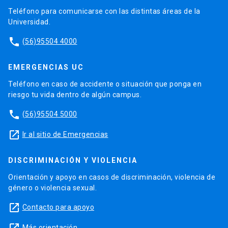
Teléfono para comunicarse con las distintas áreas de la
Universidad.
phone
(56)95504 4000
EMERGENCIAS UC
Teléfono en caso de accidente o situación que ponga en
riesgo tu vida dentro de algún campus.
phone
(56)95504 5000
launch
Ir al sitio de Emergencias
DISCRIMINACIÓN Y VIOLENCIA
Orientación y apoyo en casos de discriminación, violencia de
género o violencia sexual.
launch
Contacto para apoyo
launch
Más orientación