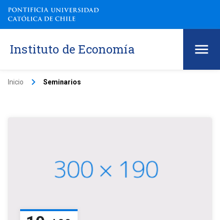
Instituto de Economía
keyboard_arrow_right
Inicio
Seminarios