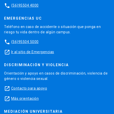
phone
(56)95504 4000
EMERGENCIAS UC
Teléfono en caso de accidente o situación que ponga en
riesgo tu vida dentro de algún campus.
phone
(56)95504 5000
launch
Ir al sitio de Emergencias
DISCRIMINACIÓN Y VIOLENCIA
Orientación y apoyo en casos de discriminación, violencia de
género o violencia sexual.
launch
Contacto para apoyo
launch
Más orientación
MEDIACIÓN UNIVERSITARIA