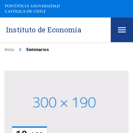
Instituto de Economía
keyboard_arrow_right
Inicio
Seminarios