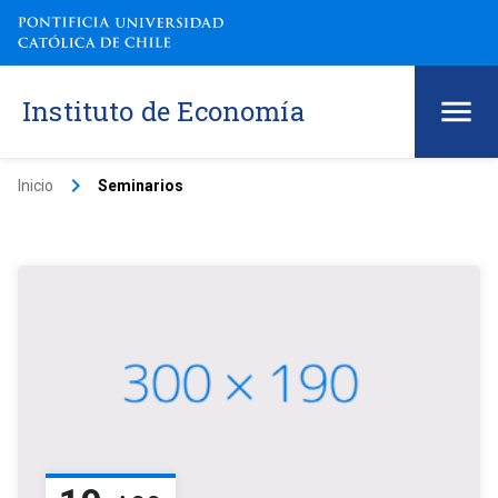
Instituto de Economía
keyboard_arrow_right
Inicio
Seminarios