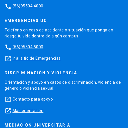
phone
(56)95504 4000
EMERGENCIAS UC
Teléfono en caso de accidente o situación que ponga en
riesgo tu vida dentro de algún campus.
phone
(56)95504 5000
launch
Ir al sitio de Emergencias
DISCRIMINACIÓN Y VIOLENCIA
Orientación y apoyo en casos de discriminación, violencia de
género o violencia sexual.
launch
Contacto para apoyo
launch
Más orientación
MEDIACIÓN UNIVERSITARIA