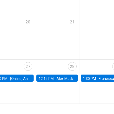
20
21
27
28
0 PM -
[Online] Ana Tur Prats, UC Merced
12:15 PM -
Alex Mackay, Harvard Business School
1:30 PM -
Francisca Torrealba, estudiante de Doctorado en Ec