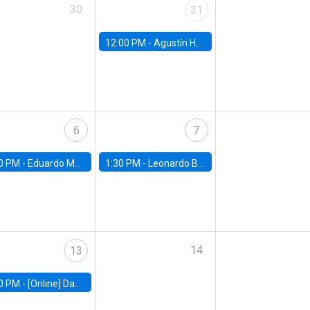
30
31
12:00 PM -
Agustín Hurtado, University of Maryland
6
7
0 PM -
Eduardo Montero, University of Chicago
1:30 PM -
Leonardo Basso, Universidad de Chile
14
13
0 PM -
[Online] Dan Zeltzer, The Eitan Berglas School of Economics, Tel Aviv University