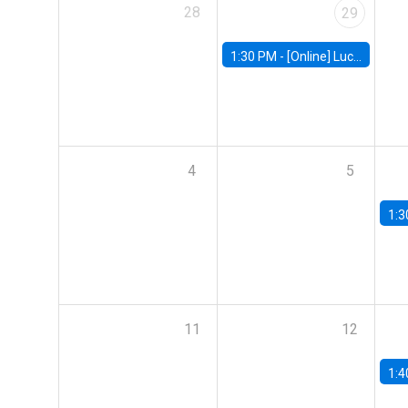
28
29
1:30 PM -
[Online] Luciana Juvenal, International Monetary Fund (IMF)
4
5
1:3
11
12
1:4