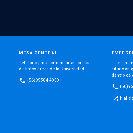
MESA CENTRAL
EMERGE
Teléfono para comunicarse con las
Teléfono e
distintas áreas de la Universidad.
situación 
dentro de
phone
(56)95504 4000
phone
(56)9
launch
Ir al 