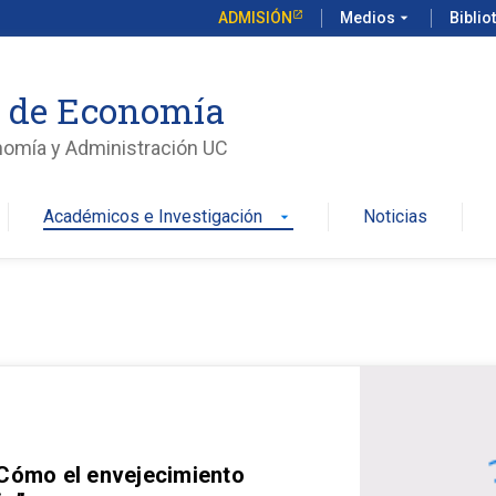
ADMISIÓN
Medios
arrow_drop_down
Biblio
o de Economía
nomía y Administración UC
Académicos e Investigación
Noticias
arrow_drop_down
 Cómo el envejecimiento