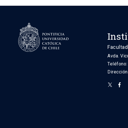
Inst
Facultad
Avda. Vic
Teléfono
Direcció