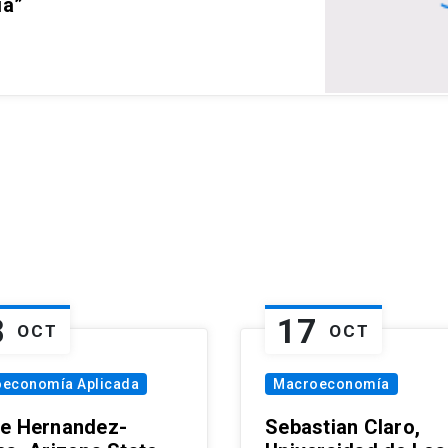
ia”
8
17
OCT
OCT
oeconomía Aplicada
Macroeconomía
e Hernandez-
Sebastian Claro,