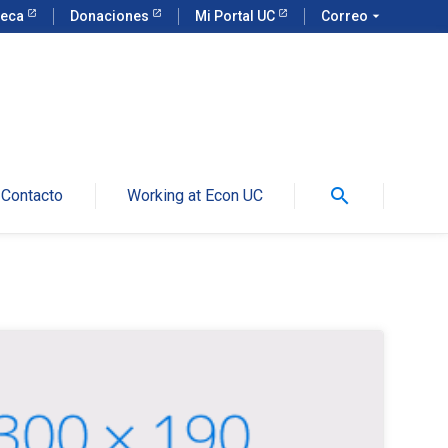
teca
Donaciones
Mi Portal UC
Correo
arrow_drop_down
search
Contacto
Working at Econ UC