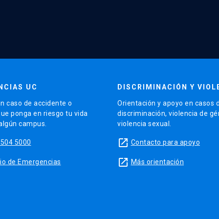
NCIAS UC
DISCRIMINACIÓN Y VIOL
n caso de accidente o
Orientación y apoyo en casos 
que ponga en riesgo tu vida
discriminación, violencia de g
 algún campus.
violencia sexual.
launch
5504 5000
Contacto para apoyo
launch
sitio de Emergencias
Más orientación