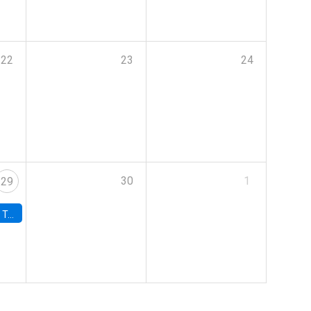
22
23
24
30
1
29
onomía UC