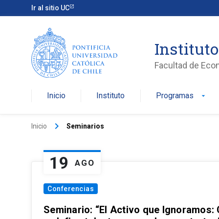
Ir al sitio UC
Institut
Facultad de Eco
Inicio
Instituto
Programas
arrow_drop_down
keyboard_arrow_right
Inicio
Seminarios
19
AGO
Conferencias
Seminario: “El Activo que Ignoramos: