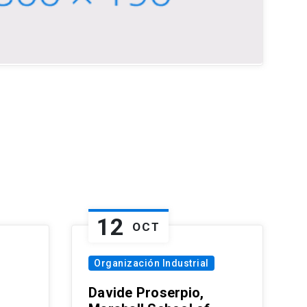
12
OCT
Organización Industrial
Davide Proserpio,