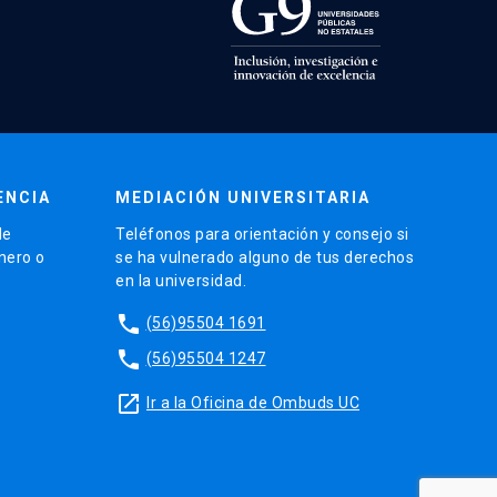
ENCIA
MEDIACIÓN UNIVERSITARIA
de
Teléfonos para orientación y consejo si
énero o
se ha vulnerado alguno de tus derechos
en la universidad.
phone
(56)95504 1691
phone
(56)95504 1247
launch
Ir a la Oficina de Ombuds UC