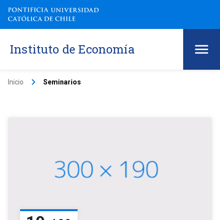
Instituto de Economía
keyboard_arrow_right
Inicio
Seminarios