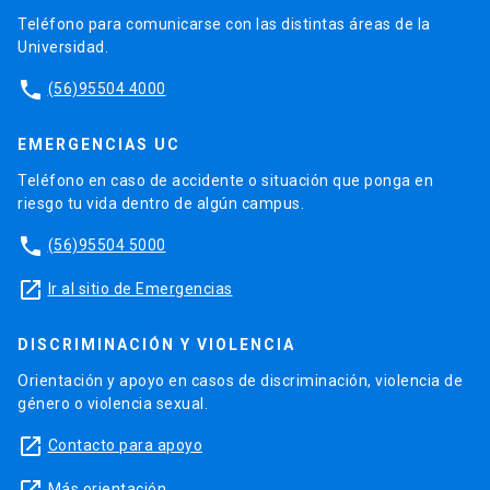
Teléfono para comunicarse con las distintas áreas de la
Universidad.
phone
(56)95504 4000
EMERGENCIAS UC
Teléfono en caso de accidente o situación que ponga en
riesgo tu vida dentro de algún campus.
phone
(56)95504 5000
launch
Ir al sitio de Emergencias
DISCRIMINACIÓN Y VIOLENCIA
Orientación y apoyo en casos de discriminación, violencia de
género o violencia sexual.
launch
Contacto para apoyo
launch
Más orientación