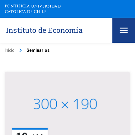
Instituto de Economía
keyboard_arrow_right
Inicio
Seminarios