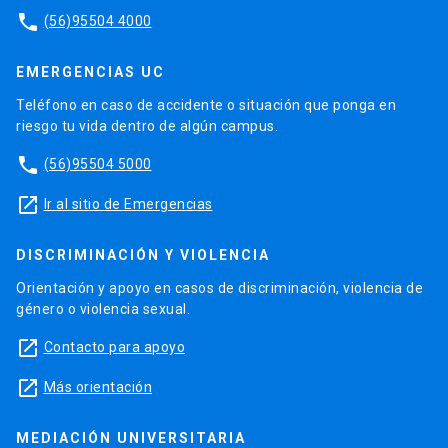
phone
(56)95504 4000
EMERGENCIAS UC
Teléfono en caso de accidente o situación que ponga en
riesgo tu vida dentro de algún campus.
phone
(56)95504 5000
launch
Ir al sitio de Emergencias
DISCRIMINACIÓN Y VIOLENCIA
Orientación y apoyo en casos de discriminación, violencia de
género o violencia sexual.
launch
Contacto para apoyo
launch
Más orientación
MEDIACIÓN UNIVERSITARIA