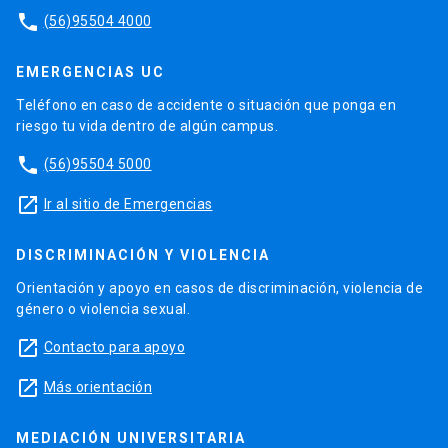
phone
(56)95504 4000
EMERGENCIAS UC
Teléfono en caso de accidente o situación que ponga en
riesgo tu vida dentro de algún campus.
phone
(56)95504 5000
launch
Ir al sitio de Emergencias
DISCRIMINACIÓN Y VIOLENCIA
Orientación y apoyo en casos de discriminación, violencia de
género o violencia sexual.
launch
Contacto para apoyo
launch
Más orientación
MEDIACIÓN UNIVERSITARIA