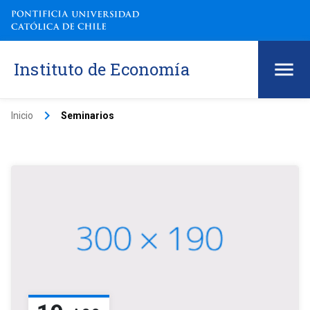
Instituto de Economía
keyboard_arrow_right
Inicio
Seminarios