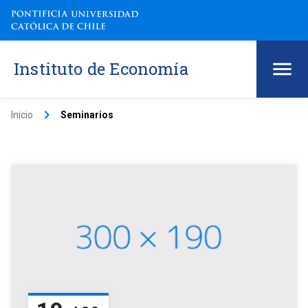
Instituto de Economía
keyboard_arrow_right
Inicio
Seminarios