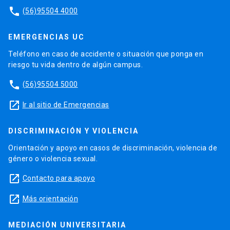
phone
(56)95504 4000
EMERGENCIAS UC
Teléfono en caso de accidente o situación que ponga en
riesgo tu vida dentro de algún campus.
phone
(56)95504 5000
launch
Ir al sitio de Emergencias
DISCRIMINACIÓN Y VIOLENCIA
Orientación y apoyo en casos de discriminación, violencia de
género o violencia sexual.
launch
Contacto para apoyo
launch
Más orientación
MEDIACIÓN UNIVERSITARIA