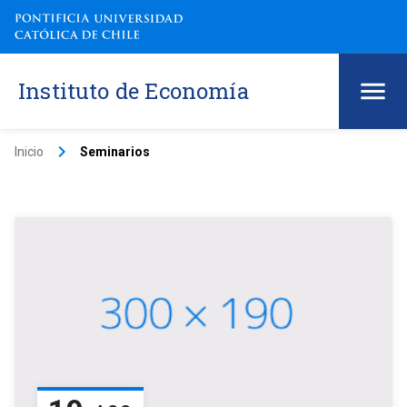
Instituto de Economía
keyboard_arrow_right
Inicio
Seminarios