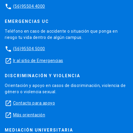
phone
(56)95504 4000
EMERGENCIAS UC
Teléfono en caso de accidente o situación que ponga en
riesgo tu vida dentro de algún campus.
phone
(56)95504 5000
launch
Ir al sitio de Emergencias
DISCRIMINACIÓN Y VIOLENCIA
Orientación y apoyo en casos de discriminación, violencia de
género o violencia sexual.
launch
Contacto para apoyo
launch
Más orientación
MEDIACIÓN UNIVERSITARIA