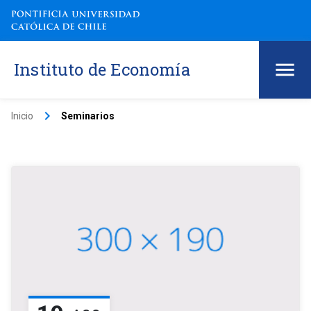
Instituto de Economía
keyboard_arrow_right
Inicio
Seminarios